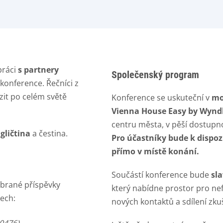
práci
s partnery
Společenský program
onference. Řečníci z
zit po celém světě
Konference se uskuteční v
mo
Vienna House Easy by Wyn
centru města, v pěší dostupno
ngličtina
a čestina.
Pro účastníky bude k dispo
přímo v místě konání.
Součástí konference bude
sl
ybrané příspěvky
který nabídne prostor pro nef
ech:
nových kontaktů a sdílení zku