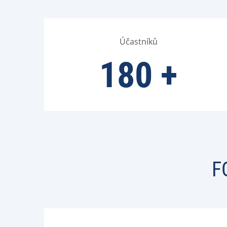
Účastníků
180
+
F