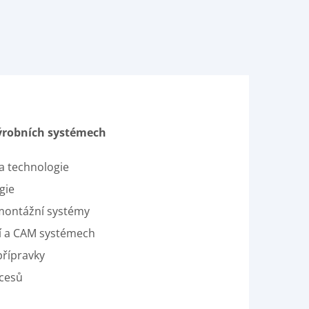
ýrobních systémech
a technologie
gie
 montážní systémy
í a CAM systémech
přípravky
ocesů