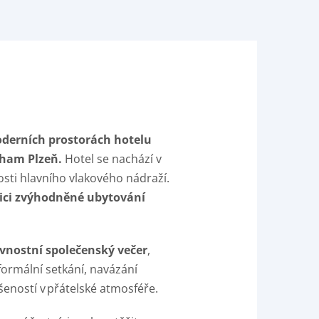
derních prostorách hotelu
dham Plzeň.
Hotel se nachází v
sti hlavního vlakového nádraží.
zici zvýhodněné ubytování
avnostní společenský večer
,
ormální setkání, navázání
šeností v přátelské atmosféře.