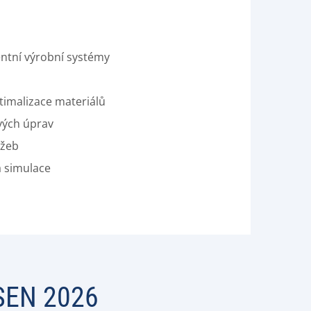
gentní výrobní systémy
timalizace materiálů
vých úprav
užeb
a simulace
EN 2026