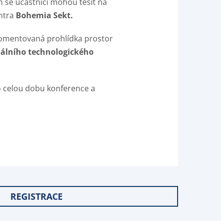
 se účastníci mohou těšit na
ntra
Bohemia Sekt.
komentovaná prohlídka prostor
álního technologického
o celou dobu konference a
REGISTRACE