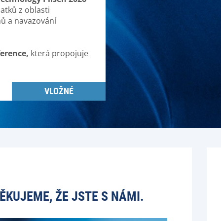
tků z oblasti
mů a navazování
ference,
která propojuje
VLOŽNÉ
ĚKUJEME, ŽE JSTE S NÁMI.