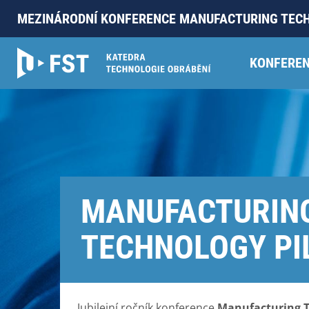
MEZINÁRODNÍ KONFERENCE MANUFACTURING TEC
KONFERE
MANUFACTURIN
TECHNOLOGY PI
Jubilejní ročník konference
Manufacturing T