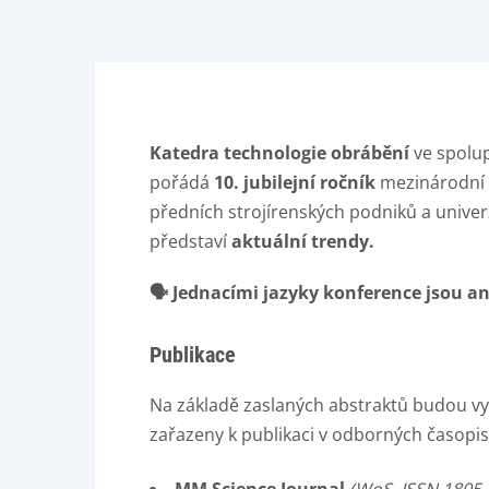
Katedra technologie obrábění
ve spolu
pořádá
10. jubilejní ročník
mezinárodní k
předních strojírenských podniků a univer
představí
aktuální trendy.
🗣️ Jednacími jazyky konference jsou a
Publikace
Na základě zaslaných abstraktů budou v
zařazeny k publikaci v odborných časopis