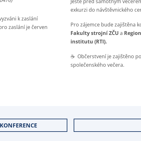
0476)
Ještě před samotným večerem
exkurzi do návštěvnického ce
yzváni k zaslání
Pro zájemce bude zajištěna 
pro zaslání je červen
Fakulty strojní ZČU
a
Region
institutu (RTI).
☕️ Občerstvení je zajištěno p
společenského večera.
 KONFERENCE