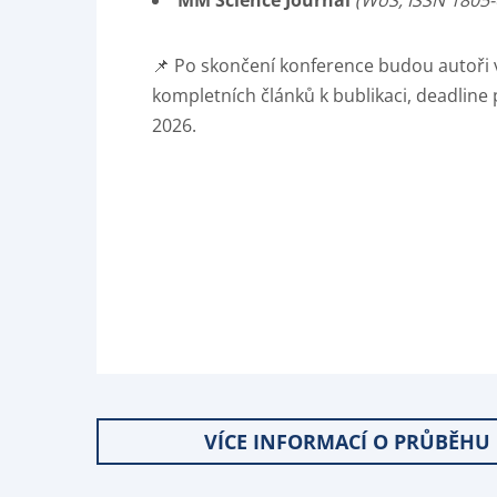
MM Science Journal
(WoS, ISSN 1805-
📌 Po skončení konference budou autoři v
kompletních článků k bublikaci, deadline 
2026.
VÍCE INFORMACÍ O PRŮBĚHU