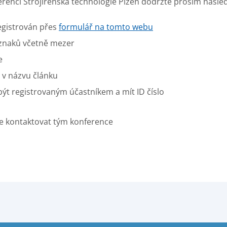
erenci Strojírenská technologie Plzeň dodržte prosím následu
egistrován přes
formulář na tomto webu
 znaků včetně mezer
e
 v názvu článku
 být registrovaným účastníkem a mít ID číslo
te kontaktovat tým konference